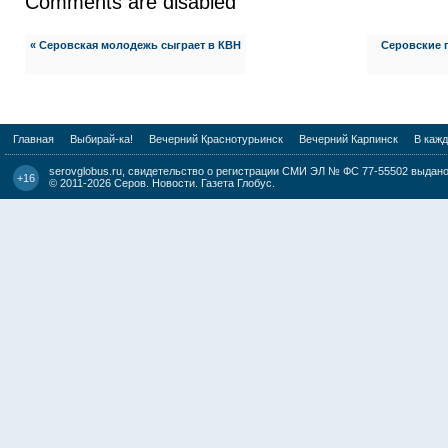
Comments are disabled
« Серовская молодежь сыграет в КВН
Серовские 
Главная
Выбирай-ка!
Вечерний Краснотурьинск
Вечерний Карпинск
В каж
serovglobus.ru, свидетельство о регистрации СМИ ЭЛ № ФС 77-55502 выдано 
+16
© 2011-2026
Серов. Новости. Газета Глобус
.