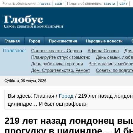
Читать объявления:
газета
сайт
Подать объявление:
газета
сайт
Главная
Город
Происшествия
Народные новости
Полезное:
Салоны красоты Серова
Афиша Серова
Для
Планируйте отпуск грамотно
День семьи, любв
День работника торговли
Все магазины мебел
Дом. Строительство. Ремонт
Советы по подгот
Суббота, 08 Август, 2026
Вы здесь: Главная /
Город
/ 219 лет назад лондон
цилиндре… И был оштрафован
219 лет назад лондонец вы
прогулку в цилиндре… И б