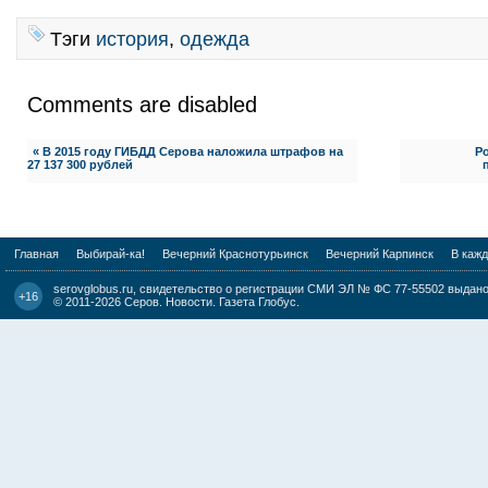
Тэги
история
,
одежда
Comments are disabled
« В 2015 году ГИБДД Серова наложила штрафов на
Ро
27 137 300 рублей
Главная
Выбирай-ка!
Вечерний Краснотурьинск
Вечерний Карпинск
В каж
serovglobus.ru, свидетельство о регистрации СМИ ЭЛ № ФС 77-55502 выдано 
+16
© 2011-2026
Серов. Новости. Газета Глобус
.