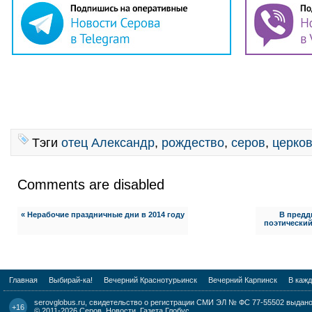
Тэги
отец Александр
,
рождество
,
серов
,
церко
Comments are disabled
« Нерабочие праздничные дни в 2014 году
В предд
поэтический
Главная
Выбирай-ка!
Вечерний Краснотурьинск
Вечерний Карпинск
В каж
serovglobus.ru, свидетельство о регистрации СМИ ЭЛ № ФС 77-55502 выдано 
+16
© 2011-2026
Серов. Новости. Газета Глобус
.