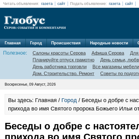
Читать объявления:
газета
сайт
Подать объявление:
газета
сайт
Главная
Город
Происшествия
Народные новости
Полезное:
Салоны красоты Серова
Афиша Серова
Для
Планируйте отпуск грамотно
День семьи, любв
День работника торговли
Все магазины мебел
Дом. Строительство. Ремонт
Советы по подгот
Воскресенье, 09 Август, 2026
Вы здесь: Главная /
Город
/ Беседы о добре с на
прихода во имя Святого пророка Божьего Ильи 
Беседы о добре с настояте
прихода во имя Святого пр