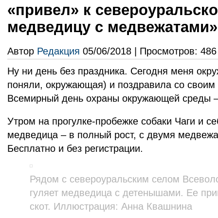
«привел» к североуральско
медведицу с медвежатами»
Автор
Редакция
05/06/2018 | Просмотров: 486
Ну ни день без праздника. Сегодня меня окру
поняли, окружающая) и поздравила со своим 
Всемирный день охраны окружающей среды – 
Утром на прогулке-пробежке собаки Чаги и се
медведица – в полный рост, с двумя медвеж
Бесплатно и без регистрации.
Рядом с североуральским селом Всевол
гуляет медведица с детенышами. Ее пр
скот. Иллюстрация: Анна Квашнина