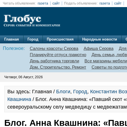
Читать объявления:
газета
сайт
Подать объявление:
газета
сайт
Главная
Город
Происшествия
Народные новости
Полезное:
Салоны красоты Серова
Афиша Серова
Для
Планируйте отпуск грамотно
День семьи, любв
День работника торговли
Все магазины мебел
Дом. Строительство. Ремонт
Советы по подгот
Четверг, 06 Август, 2026
Вы здесь: Главная /
Блоги
,
Город
,
Константин Воз
Квашнина
/ Блог. Анна Квашнина: «Павший скот «
североуральскому селу медведицу с медвежатам
Блог. Анна Квашнина: «Пав