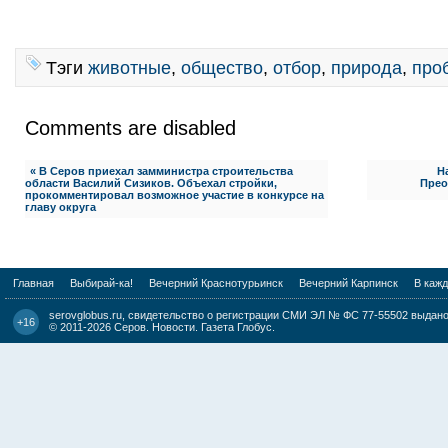
Тэги
животные
,
общество
,
отбор
,
природа
,
про
Comments are disabled
« В Серов приехал замминистра строительства
Н
области Василий Сизиков. Объехал стройки,
Прео
прокомментировал возможное участие в конкурсе на
главу округа
Главная
Выбирай-ка!
Вечерний Краснотурьинск
Вечерний Карпинск
В каж
serovglobus.ru, свидетельство о регистрации СМИ ЭЛ № ФС 77-55502 выдано 
+16
© 2011-2026
Серов. Новости. Газета Глобус
.