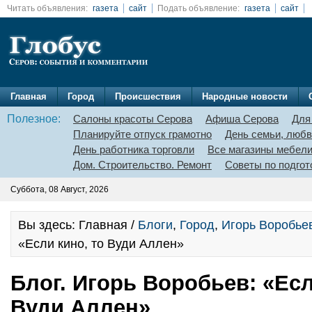
Читать объявления:
газета
сайт
Подать объявление:
газета
сайт
Главная
Город
Происшествия
Народные новости
Полезное:
Салоны красоты Серова
Афиша Серова
Для
Планируйте отпуск грамотно
День семьи, любв
День работника торговли
Все магазины мебел
Дом. Строительство. Ремонт
Советы по подгот
Суббота, 08 Август, 2026
Вы здесь: Главная /
Блоги
,
Город
,
Игорь Воробье
«Если кино, то Вуди Аллен»
Блог. Игорь Воробьев: «Есл
Вуди Аллен»