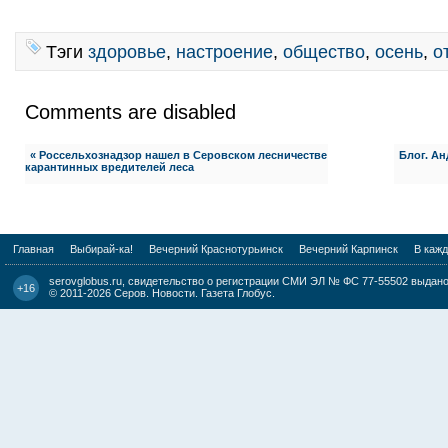
Тэги
здоровье
,
настроение
,
общество
,
осень
,
о
Comments are disabled
« Россельхознадзор нашел в Серовском лесничестве
Блог. Ан
карантинных вредителей леса
Главная
Выбирай-ка!
Вечерний Краснотурьинск
Вечерний Карпинск
В каж
serovglobus.ru, свидетельство о регистрации СМИ ЭЛ № ФС 77-55502 выдано 
+16
© 2011-2026
Серов. Новости. Газета Глобус
.