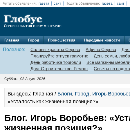
Читать объявления:
газета
сайт
Подать объявление:
газета
сайт
Главная
Город
Происшествия
Народные новости
Полезное:
Салоны красоты Серова
Афиша Серова
Для
Планируйте отпуск грамотно
День семьи, любв
День работника торговли
Все магазины мебел
Дом. Строительство. Ремонт
Советы по подгот
Суббота, 08 Август, 2026
Вы здесь: Главная /
Блоги
,
Город
,
Игорь Воробье
«Усталость как жизненная позиция?»
Блог. Игорь Воробьев: «Уст
жизненная позиция?»