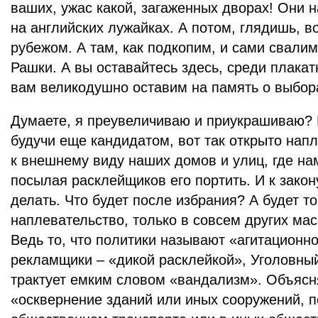
ваших, ужас какой, загаженных дворах! Они 
на английских лужайках. А потом, глядишь, в
рубежом. А там, как подкопим, и сами свалим
Рашки. А вы оставайтесь здесь, среди плакат
вам великодушно оставим на память о выбор
Думаете, я преувеличиваю и приукрашиваю? Н
будучи еще кандидатом, вот так открыто напл
к внешнему виду наших домов и улиц, где на
посылая расклейщиков его портить. И к зако
делать. Что будет после избрания? А будет т
наплевательство, только в совсем других ма
Ведь то, что политики называют «агитационн
рекламщики – «дикой расклейкой», Уголовный
трактует емким словом «вандализм». Объясня
«осквернение зданий или иных сооружений, 