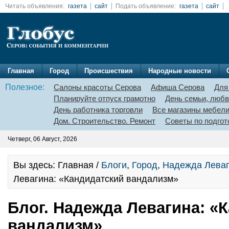
Читать объявления:
газета
сайт
Подать объявление:
газета
сайт
Главная
Город
Происшествия
Народные новости
Полезное:
Салоны красоты Серова
Афиша Серова
Для
Планируйте отпуск грамотно
День семьи, любв
День работника торговли
Все магазины мебел
Дом. Строительство. Ремонт
Советы по подгот
Четверг, 06 Август, 2026
Вы здесь: Главная /
Блоги
,
Город
,
Надежда Лева
Левагина: «Кандидатский вандализм»
Блог. Надежда Левагина: «
вандализм»