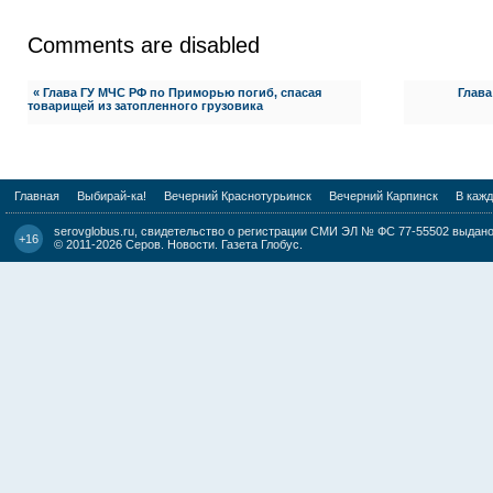
Comments are disabled
« Глава ГУ МЧС РФ по Приморью погиб, спасая
Глава
товарищей из затопленного грузовика
Главная
Выбирай-ка!
Вечерний Краснотурьинск
Вечерний Карпинск
В каж
serovglobus.ru, свидетельство о регистрации СМИ ЭЛ № ФС 77-55502 выдано 
+16
© 2011-2026
Серов. Новости. Газета Глобус
.