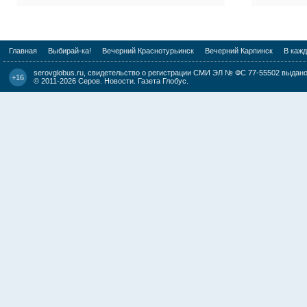
Главная
Выбирай-ка!
Вечерний Краснотурьинск
Вечерний Карпинск
В каж
serovglobus.ru, свидетельство о регистрации СМИ ЭЛ № ФС 77-55502 выдано 
+16
© 2011-2026
Серов. Новости. Газета Глобус
.