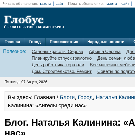
Читать объявления:
газета
сайт
Подать объявление:
газета
сайт
Главная
Город
Происшествия
Народные новости
Полезное:
Салоны красоты Серова
Афиша Серова
Для
Планируйте отпуск грамотно
День семьи, любв
День работника торговли
Все магазины мебел
Дом. Строительство. Ремонт
Советы по подгот
Пятница, 07 Август, 2026
Вы здесь: Главная /
Блоги
,
Город
,
Наталья Калин
Калинина: «Ангелы среди нас»
Блог. Наталья Калинина: «
нас»