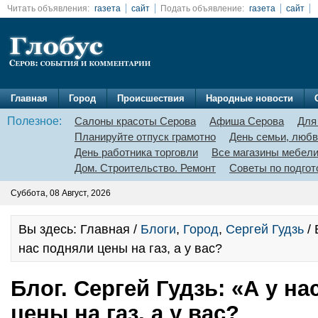
Читать объявления:
газета
сайт
Подать объявление:
газета
сайт
Главная
Город
Происшествия
Народные новости
Полезное:
Салоны красоты Серова
Афиша Серова
Для
Планируйте отпуск грамотно
День семьи, любв
День работника торговли
Все магазины мебел
Дом. Строительство. Ремонт
Советы по подгот
Суббота, 08 Август, 2026
Вы здесь: Главная /
Блоги
,
Город
,
Сергей Гудзь
/ 
нас подняли цены на газ, а у вас?
Блог. Сергей Гудзь: «А у н
цены на газ, а у вас?