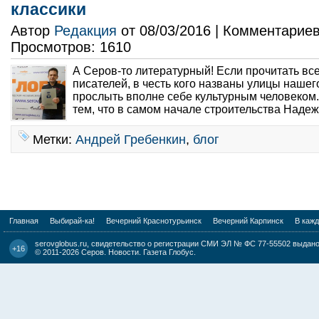
классики
Автор
Редакция
от 08/03/2016 | Комментарие
Просмотров: 1610
А Серов-то литературный! Если прочитать вс
писателей, в честь кого названы улицы нашег
прослыть вполне себе культурным человеком
тем, что в самом начале строительства Надеж
Метки:
Андрей Гребенкин
,
блог
Главная
Выбирай-ка!
Вечерний Краснотурьинск
Вечерний Карпинск
В каж
serovglobus.ru, свидетельство о регистрации СМИ ЭЛ № ФС 77-55502 выдано 
+16
© 2011-2026
Серов. Новости. Газета Глобус
.