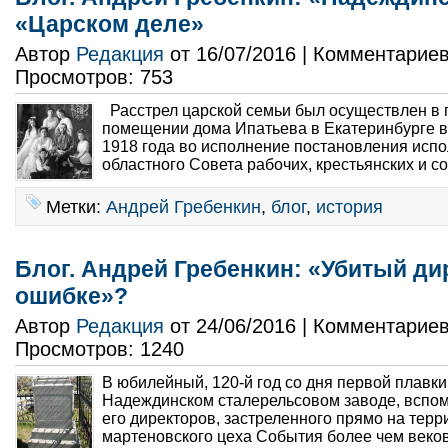
«Царском деле»
Автор
Редакция
от 16/07/2016 | Комментарие
Просмотров: 753
Расстрел царской семьи был осуществлен в
помещении дома Ипатьева в Екатеринбурге в 
1918 года во исполнение постановления испо
областного Совета рабочих, крестьянских и со
Метки:
Андрей Гребенкин
,
блог
,
история
Блог. Андрей Гребенкин: «Убитый д
ошибке»?
Автор
Редакция
от 24/06/2016 | Комментарие
Просмотров: 1240
В юбилейный, 120-й год со дня первой плавки
Надеждинском сталерельсовом заводе, вспом
его директоров, застреленного прямо на терр
мартеновского цеха События более чем веков