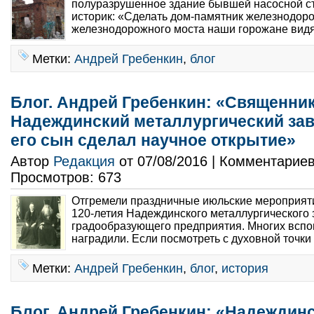
полуразрушенное здание бывшей насосной с
историк: «Сделать дом-памятник железнодо
железнодорожного моста наши горожане видя
Метки:
Андрей Гребенкин
,
блог
Блог. Андрей Гребенкин: «Священни
Надеждинский металлургический заво
его сын сделал научное открытие»
Автор
Редакция
от 07/08/2016 | Комментарие
Просмотров: 673
Отгремели праздничные июльские мероприятия
120-летия Надеждинского металлургического 
градообразующего предприятия. Многих вспо
наградили. Если посмотреть с духовной точки 
Метки:
Андрей Гребенкин
,
блог
,
история
Блог. Андрей Гребенкин: «Надеждинс