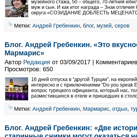
музейного стажа, 50 – общего, 70-летний юб
муж и сын. И как итог награда – Знак отличия
округа «СОЗИДАНИЕ ДОБЛЕСТЬ МЕЦЕНАТСТ
Метки:
Андрей Гребенкин
,
блог
,
музей
,
серов
Блог. Андрей Гребенкин. «Это вкусно
Мармарис»
Автор
Редакция
от 03/09/2017 | Комментарие
Просмотров: 650
16 дней отпуска в “другой Турции”, на европе
интересно и с приключениями “Do you speak E
вопрос турецкого официанта, который нас, то
разместившихся в отеле и пришедших в столо
Метки:
Андрей Гребенкин
,
Мармарис
,
отдых
,
ту
Блог. Андрей Гребенкин: «Две истори
старинные снимки могут оказаться 