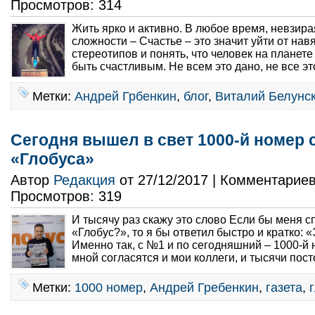
Просмотров: 314
Жить ярко и активно. В любое время, невзира
сложности – Счастье – это значит уйти от на
стереотипов и понять, что человек на планете
быть счастливым. Не всем это дано, не все эт
Метки:
Андрей Грбенкин
,
блог
,
Виталий Белунс
Сегодня вышел в свет 1000-й номер 
«Глобуса»
Автор
Редакция
от 27/12/2017 | Комментарие
Просмотров: 319
И тысячу раз скажу это слово Если бы меня с
«Глобус?», то я бы ответил быстро и кратко: «
Именно так, с №1 и по сегодняшний – 1000-й н
мной согласятся и мои коллеги, и тысячи пост
Метки:
1000 номер
,
Андрей Гребенкин
,
газета
,