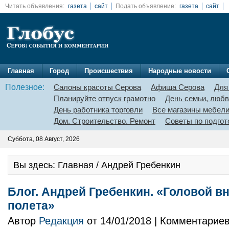
Читать объявления:
газета
сайт
Подать объявление:
газета
сайт
Главная
Город
Происшествия
Народные новости
Полезное:
Салоны красоты Серова
Афиша Серова
Для
Планируйте отпуск грамотно
День семьи, любв
День работника торговли
Все магазины мебел
Дом. Строительство. Ремонт
Советы по подгот
Суббота, 08 Август, 2026
Вы здесь: Главная / Андрей Гребенкин
Блог. Андрей Гребенкин. «Головой в
полета»
Автор
Редакция
от 14/01/2018 | Комментарие