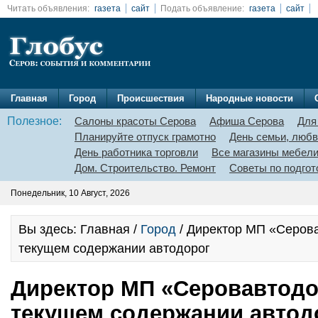
Читать объявления:
газета
сайт
Подать объявление:
газета
сайт
Главная
Город
Происшествия
Народные новости
Полезное:
Салоны красоты Серова
Афиша Серова
Для
Планируйте отпуск грамотно
День семьи, любв
День работника торговли
Все магазины мебел
Дом. Строительство. Ремонт
Советы по подгот
Понедельник, 10 Август, 2026
Вы здесь: Главная /
Город
/ Директор МП «Серова
текущем содержании автодорог
Директор МП «Серовавтодо
текущем содержании автод