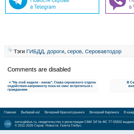
Тэги
ГИБДД
,
дороги
,
серов
,
Серовавтодор
Comments are disabled
« "На этой неделе - никак". Глава серовского отдела
В Се
содействия капремонту пока не смог встретиться с
вне
гражданами
Главная
Выбирай-ка!
Вечерний Краснотурьинск
Вечерний Карпинск
В каж
serovglobus.ru, свидетельство о регистрации СМИ ЭЛ № ФС 77-55502 выдано 
+16
© 2011-2026
Серов. Новости. Газета Глобус
.