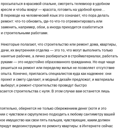
просыпаться в красивой спальне, смотреть телевизор в удобном
кресле и чтобы вокруг — красота, готовить на удобной кухне…
В переводе на человеческий язык это означает, что пора делать
ремонт: что-то обновить, где-то что-то отремонтировать или
заменить, например, обои, а иногда приходится озаботиться
и строительными работами.
Некоторые полагают, что строительство или ремонт дома, квартиры,
дачи, их внутренняя отделка — это то, что могут выполнить только
нанятые рабочие, а лично разбираться в стройматериалах, работать
руками — это недостойно образованного гражданина. Но еще чаще
решиться на ремонт или переделку жилья не позволяет отсутствие
опыта. Конечно, пригласить специалистов куда как надежнее: они
проект и смету сделают, и модный дизайн предложат, и материалы
выберут, и ремонт-строительство проведут быстро
сается строительства с нуля. В этом случае вам останется лишь
оятельно, обернется не только сбережением денег (хотя и это
нии с чувством и скрупулезно подходить к любому сантиметру вашей
ое имущество как свои пять пальцев, чувствующие, каким должен
придут видеоинструкции по ремонту квартиры: в Интернете сейчас