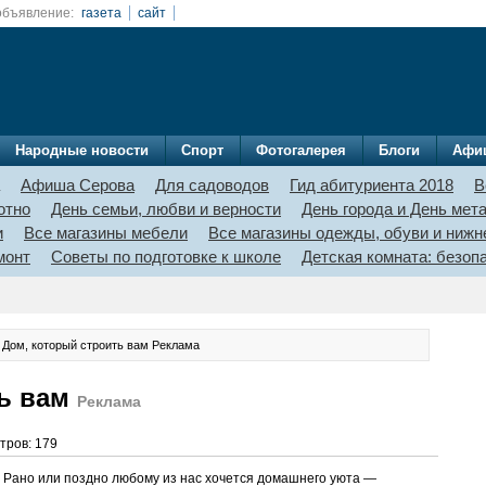
объявление:
газета
сайт
Народные новости
Спорт
Фотогалерея
Блоги
Афи
Афиша Серова
Для садоводов
Гид абитуриента 2018
В
отно
День семьи, любви и верности
День города и День мет
и
Все магазины мебели
Все магазины одежды, обуви и нижн
монт
Советы по подготовке к школе
Детская комната: безо
 Дом, который строить вам
Реклама
ть вам
Реклама
тров: 179
Рано или поздно любому из нас хочется домашнего уюта —