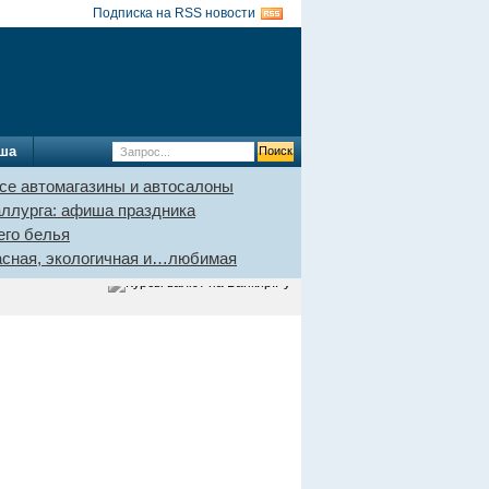
Подписка на RSS новости
ша
се автомагазины и автосалоны
аллурга: афиша праздника
его белья
пасная, экологичная и…любимая