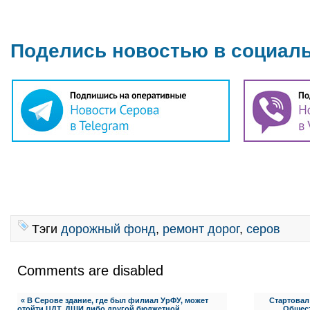
Поделись новостью в социал
Тэги
дорожный фонд
,
ремонт дорог
,
серов
Comments are disabled
« В Серове здание, где был филиал УрФУ, может
Стартовал
отойти ЦДТ, ДШИ либо другой бюджетной
Общес