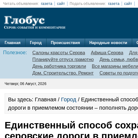
Читать объявления:
газета
сайт
Подать объявление:
газета
сайт
Главная
Город
Происшествия
Народные новости
Полезное:
Салоны красоты Серова
Афиша Серова
Для
Планируйте отпуск грамотно
День семьи, любв
День работника торговли
Все магазины мебел
Дом. Строительство. Ремонт
Советы по подгот
Четверг, 06 Август, 2026
Вы здесь: Главная /
Город
/ Единственный способ
дороги в приемлемом состоянии – пополнять до
Единственный способ сохр
серовские дороги в прием