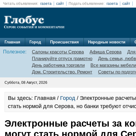
Читать объявления:
газета
сайт
Подать объявление:
газета
сайт
Главная
Город
Происшествия
Народные новости
Полезное:
Салоны красоты Серова
Афиша Серова
Для
Планируйте отпуск грамотно
День семьи, любв
День работника торговли
Все магазины мебел
Дом. Строительство. Ремонт
Советы по подгот
Суббота, 08 Август, 2026
Вы здесь: Главная /
Город
/ Электронные расчеты
стать нормой для Серова, но банки требуют отчи
Электронные расчеты за к
могут стать нормой для Се