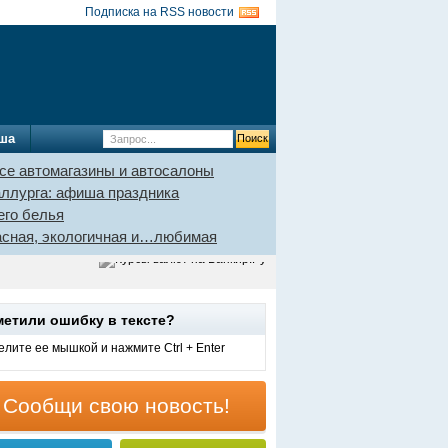
Подписка на RSS новости
ша
се автомагазины и автосалоны
аллурга: афиша праздника
его белья
пасная, экологичная и…любимая
метили ошибку в тексте?
лите ее мышкой и нажмите Ctrl + Enter
Сообщи свою новость!