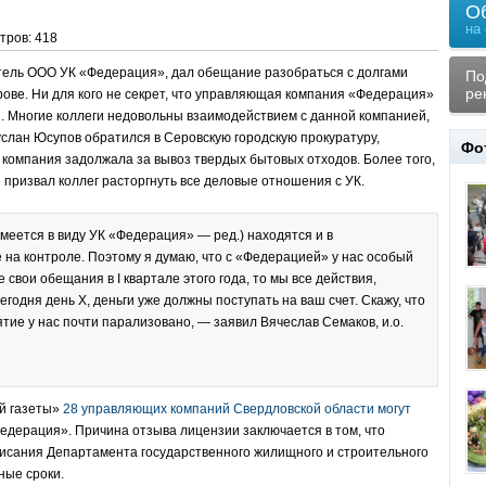
О
на
тров: 418
итель ООО УК «Федерация», дал обещание разобраться с долгами
По
ре
ве. Ни для кого не секрет, что управляющая компания «Федерация»
. Многие коллеги недовольны взаимодействием с данной компанией,
слан Юсупов обратился в Серовскую городскую прокуратуру,
Фо
 компания задолжала за вывоз твердых бытовых отходов. Более того,
 призвал коллег расторгнуть все деловые отношения с УК.
имеется в виду УК «Федерация» — ред.) находятся и в
 на контроле. Поэтому я думаю, что с «Федерацией» у нас особый
е свои обещания в I квартале этого года, то мы все действия,
годня день Х, деньги уже должны поступать на ваш счет. Скажу, что
тие у нас почти парализовано, — заявил Вячеслав Семаков, и.о.
й газеты»
28 управляющих компаний Свердловской области могут
«Федерация». Причина отзыва лицензии заключается в том, что
сания Департамента государственного жилищного и строительного
ные сроки.