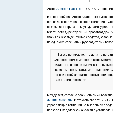
Автор
Алексей Пасынков
16/01/2017 | Просмо
В очередной раз Антон Азаров, экс-руковод
филиала своей управляющей компании в Серо
показывает отрицательную динамику работы
в частности директор МП «Серовавтодор» Ру
чтобы взыскать денежные средства, которые
на одном из совещаний руководитель и вовсе
— Вы все понимаете, что дела на него (
Следственном комитете, и в прокуратуре
диалог. Если они не смогут выполнить вс
связанные с взысканиями, продолжим. Се
в связи с этой задолженностью предприя
главы администрации.
Между тем, согласно сообщениям «Областно
лишить лицензии
. В этом списке есть и УК 
управляющие компании не выполнили предпи
надзора Свердловской области в установлен