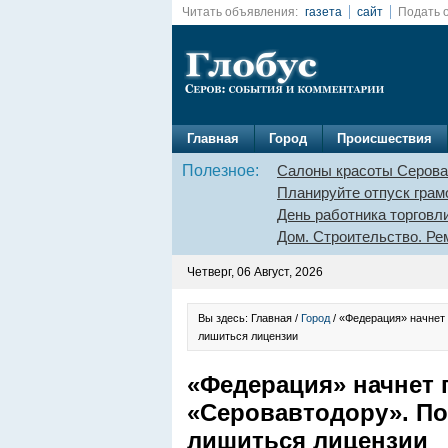
Читать объявления:
газета
сайт
Подать 
Главная
Город
Происшествия
Полезное:
Салоны красоты Серова
Планируйте отпуск грам
День работника торговл
Дом. Строительство. Ре
Четверг, 06 Август, 2026
Вы здесь: Главная /
Город
/ «Федерация» начнет
лишиться лицензии
«Федерация» начнет 
«Серовавтодору». По
лишиться лицензии