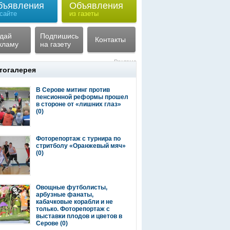
бъявления
Объявления
 сайте
из газеты
дай
Подпишись
Контакты
кламу
на газету
Реклама
тогалерея
В Серове митинг против
пенсионной реформы прошел
в стороне от «лишних глаз»
(0)
Фоторепортаж с турнира по
стритболу «Оранжевый мяч»
(0)
Овощные футболисты,
арбузные фанаты,
кабачковые корабли и не
только. Фоторепортаж с
выставки плодов и цветов в
Серове
(0)