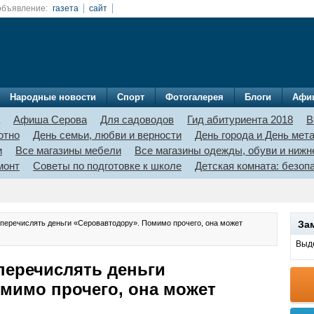
объявление:
газета
сайт
Народные новости
Спорт
Фотогалерея
Блоги
Афи
Афиша Серова
Для садоводов
Гид абитуриента 2018
В
отно
День семьи, любви и верности
День города и День мет
и
Все магазины мебели
Все магазины одежды, обуви и нижн
монт
Советы по подготовке к школе
Детская комната: безо
 перечислять деньги «Серовавтодору». Помимо прочего, она может
За
Выде
перечислять деньги
мимо прочего, она может