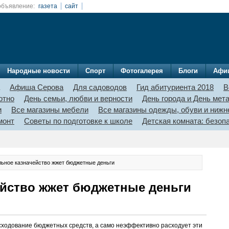
объявление:
газета
сайт
Народные новости
Спорт
Фотогалерея
Блоги
Афи
Афиша Серова
Для садоводов
Гид абитуриента 2018
В
отно
День семьи, любви и верности
День города и День мет
и
Все магазины мебели
Все магазины одежды, обуви и нижн
монт
Советы по подготовке к школе
Детская комната: безо
льное казначейство жжет бюджетные деньги
ейство жжет бюджетные деньги
сходование бюджетных средств, а само неэффективно расходует эти