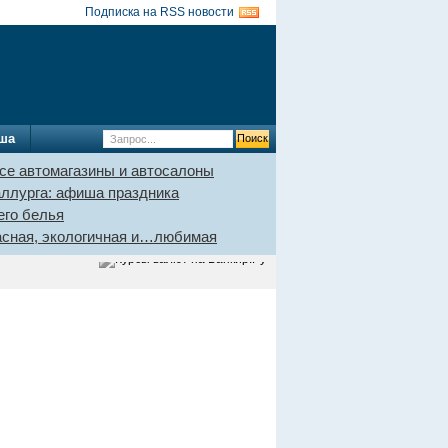
Подписка на RSS новости
ша
се автомагазины и автосалоны
аллурга: афиша праздника
его белья
пасная, экологичная и…любимая