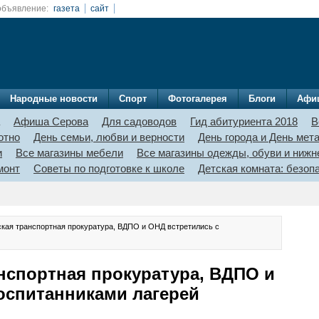
объявление:
газета
сайт
Народные новости
Спорт
Фотогалерея
Блоги
Афи
Афиша Серова
Для садоводов
Гид абитуриента 2018
В
отно
День семьи, любви и верности
День города и День мет
и
Все магазины мебели
Все магазины одежды, обуви и нижн
монт
Советы по подготовке к школе
Детская комната: безо
кая транспортная прокуратура, ВДПО и ОНД встретились с
нспортная прокуратура, ВДПО и
оспитанниками лагерей