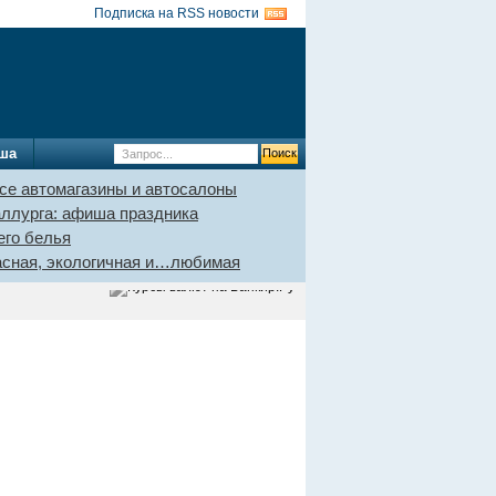
Подписка на RSS новости
ша
се автомагазины и автосалоны
аллурга: афиша праздника
его белья
пасная, экологичная и…любимая