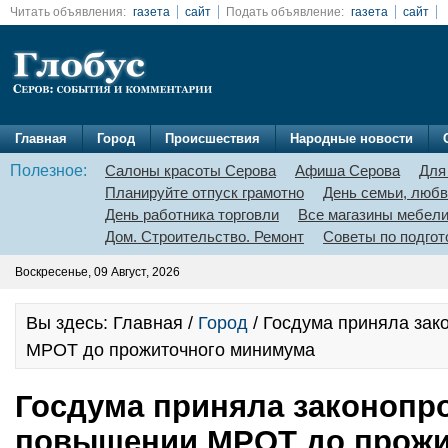
Читать объявления:
газета
сайт
Подать объявление:
газета
сайт
Главная
Город
Происшествия
Народные новости
Полезное:
Салоны красоты Серова
Афиша Серова
Для
Планируйте отпуск грамотно
День семьи, любв
День работника торговли
Все магазины мебел
Дом. Строительство. Ремонт
Советы по подгот
Воскресенье, 09 Август, 2026
Вы здесь: Главная /
Город
/ Госдума приняла зак
МРОТ до прожиточного минимума
Госдума приняла законопро
повышении МРОТ до прожи