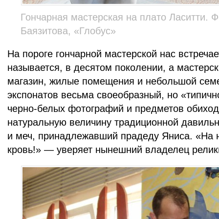
Гончарная мастерская на плато Ласитти. Ф
Баязитова, «Глобус»
На пороге гончарной мастерской нас встречает
называется, в десятом поколении, а мастерс
магазин, жилые помещения и небольшой сем
экспонатов весьма своеобразный, но «типичн
черно-белых фотографий и предметов обихода
натуральную величину традиционной давильн
и меч, принадлежавший прадеду Яниса. «На 
кровь!» — уверяет нынешний владелец релик