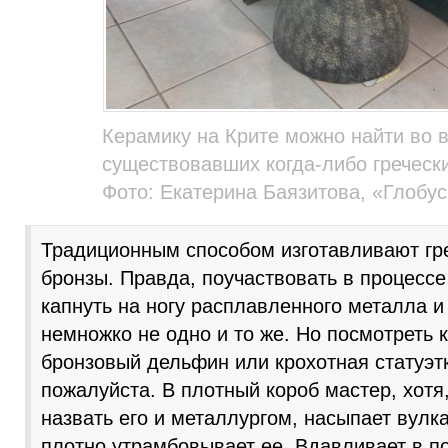
Керамику на Крите можно найти во 
существовавших когда-либо гречески
Фото: Екатерина Баязитова, «Глобу
Традиционным способом изготавливают гре
бронзы. Правда, поучаствовать в процессе
капнуть на ногу расплавленного металла и
немножко не одно и то же. Но посмотреть 
бронзовый дельфин или крохотная статуэтк
пожалуйста. В плотный короб мастер, хотя
назвать его и металлургом, насыпает вулк
плотно утрамбовывает ее. Вдавливает в п