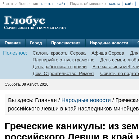
Читать объявления:
газета
сайт
Подать объявление:
газета
сайт
Главная
Город
Происшествия
Народные новости
Полезное:
Салоны красоты Серова
Афиша Серова
Для
Планируйте отпуск грамотно
День семьи, любв
День работника торговли
Все магазины мебел
Дом. Строительство. Ремонт
Советы по подгот
Суббота, 08 Август, 2026
Вы здесь: Главная /
Народные новости
/ Гречески
российского Левши в край наследников минойцев
Греческие каникулы: из зе
российского Левши в край