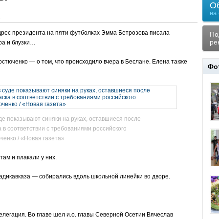
О
на
2
дрес президента на пяти футболках Эмма Бетрозова писала
По
ре
ра и блузки…
стюченко — о том, что происходило вчера в Беслане. Елена также
Фо
де показывают синяки на руках, оставшиеся после
 в соответствии с требованиями российского
ченко / «Новая газета»
ам и плакали у них.
адикавказа — собирались вдоль школьной линейки во дворе.
делегация. Во главе шел и.о. главы Северной Осетии Вячеслав