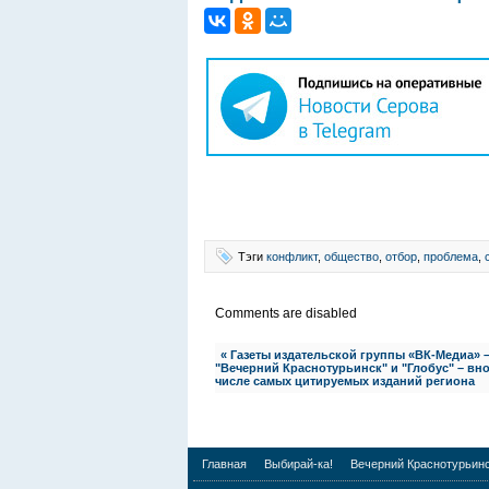
Тэги
конфликт
,
общество
,
отбор
,
проблема
,
Comments are disabled
« Газеты издательской группы «ВК-Медиа» 
"Вечерний Краснотурьинск" и "Глобус" – вн
числе самых цитируемых изданий региона
Главная
Выбирай-ка!
Вечерний Краснотурьин