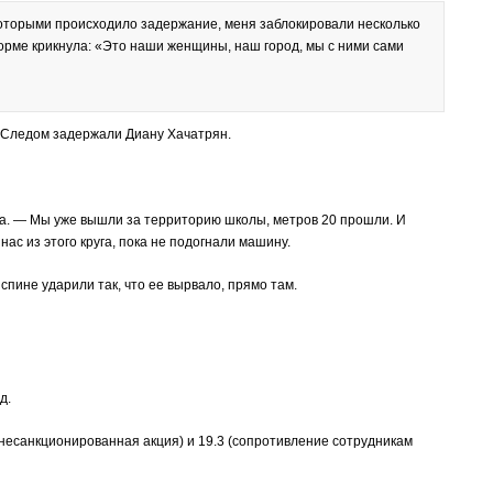
которыми происходило задержание, меня заблокировали несколько
рме крикнула: «Это наши женщины, наш город, мы с ними сами
 Следом задержали Диану Хачатрян.
а. — Мы уже вышли за территорию школы, метров 20 прошли. И
ас из этого круга, пока не подогнали машину.
спине ударили так, что ее вырвало, прямо там.
д.
несанкционированная акция) и 19.3 (сопротивление сотрудникам