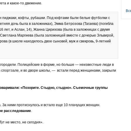
уета и какое-то движение.
Вс
и пиджаки, кофты, рубашки. Под кофтами были белые футболки с
етняя дочь была в заложниках), Эмма Бетрозова (Тагаева) (погибла
16 лет, и Аслан, 14), Жанна Цирихова (была в заложницах с двумя
, Светлана Маргиева (была заложницей вместе с дочерью Эльвирой,
рова (в школе находилось двое сыновей, муж и свекровь, 9-летний
загородили. Полицейские в форме, но больше — неизвестные люди в
 в спортзале, и во дворе школы, — встали перед женщинами, закрыли
говаривали: «Позорите. Стыдно, стыдно». Съемочные группы
. За ними протиснулось и встало еще 10 плачущих женщин.
ое расследование
.
ут не место, не сегодня».