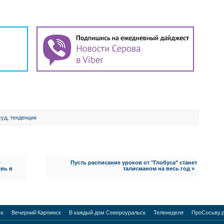
суд
,
тенденции
–
Пусть расписание уроков от "Глобуса" станет
овь в
талисманом на весь год »
ск
Вечерний Карпинск
В каждый дом Североуральск
Теленеделя
ПроСосьву.