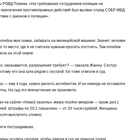
ы РОВД Плиева. «На требования сотрудников полиции не
 пресечения противоправных действий был вызван отряд СОБР МВД.
твии с законом о полиции».
 погибла моя семья, забирать на милицейской машине. Значит, человек
 то место, где я не считала нужным просить постоять. Там погибли
мела на этой земле.
то, оказывается, разрешения требует? — сказала Жанна. Сестру
ому что она шла рядом с сестрой. Ее тоже отвезли в суд.
у — ему 4 года, нужно уколоть антибиотик. И он никогда не оставался
тец. На суд это впечатления не произвело.
н на сайте «Новой газеты» вчера поздно вечером — прим. ред.)
.
блей. Штрафы по 20.2 серьезнее — от 20 тысяч рублей. Женщины
ысяч выплатить сложно.
сяти пострадавших.
ны осудить сегодня, чтобы завтра в суд не пришла толпа.