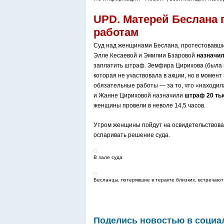
UPD. Матерей Беслана
работам
Суд над женщинами Беслана, протестовавшим
Элле Кесаевой и Эмилии Бзаровой
назначил
заплатить штраф. Земфира Цирихова (была 
которая не участвовала в акции, но в момен
обязательные работы — за то, что «находил
и Жанне Цириховой назначили
штраф 20 ты
женщины провели в неволе 14,5 часов.
Утром женщины пойдут на освидетельствова
оспаривать решение суда.
В зале суда
Бесланцы, потерявшие в теракте близких, встречают
Поделись новостью в социа