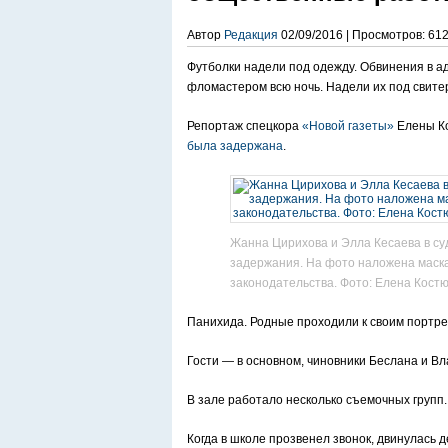
Автор
Редакция
02/09/2016 | Просмотров: 61
Футболки надели под одежду. Обвинения в а
фломастером всю ночь. Надели их под свите
Репортаж спецкора
«Новой газеты»
Елены Ко
была задержана
.
Жанна Цирихова и Элла Кесаева в су
задержания. На фото наложена маска
законодательства. Фото: Елена Костю
Панихида. Родные проходили к своим портрет
Гости — в основном, чиновники Беслана и Вл
В зале работало несколько съемочных групп.
Когда в школе прозвенел звонок, двинулась 