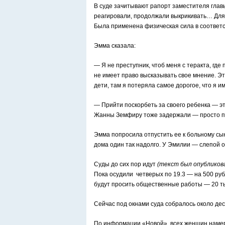
В суде зачитывают рапорт заместителя глав
реагировали, продолжали выкрикивать… Для
Была применена физическая сила в соответс
Эмма сказала:
— Я не преступник, чтоб меня с теракта, где
не имеет право высказывать свое мнение. Это
дети, там я потеряла самое дорогое, что я и
— Прийти поскорбеть за своего ребенка — э
Жанны Земфиру тоже задержали — просто пот
Эмма попросила отпустить ее к больному сын
дома один так надолго. У Эмилии — слепой о
Суды до сих пор идут
(текст был опубликова
Пока осудили четверых по 19.3 — на 500 ру
будут просить общественные работы — 20 т
Сейчас под окнами суда собралось около де
По информации «Новой», всех женщин намере