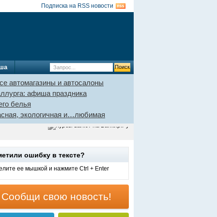
Подписка на RSS новости
ша
се автомагазины и автосалоны
аллурга: афиша праздника
его белья
пасная, экологичная и…любимая
метили ошибку в тексте?
лите ее мышкой и нажмите Ctrl + Enter
Сообщи свою новость!