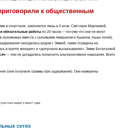
 приговорили к общественным
и в спортзале, закончился лишь в 3 ночи. Светлане Маргиевой,
и обязательные работы
по 20 часов — потому что они не могут
в заложниках вместе с сыновьями Амираном и Ашаном, Ашан погиб),
т задержания находилась рядом с Эммой, также осуждена на
ась в группе женщин» и «допускала высказывания». Эмме Бетрозовой
сяч
— они не догадались попросить альтернативное наказание. Всего
ние (они получили травмы при задержании). Они намерены
 участниц акции у ворот суда
льных сетях