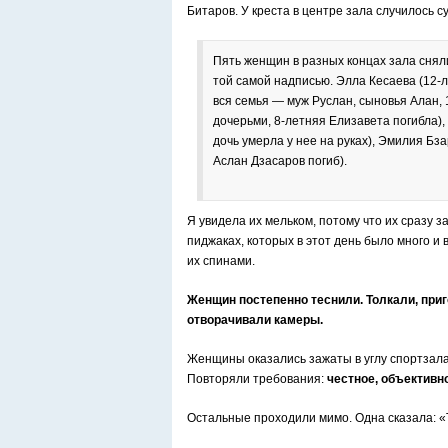
Битаров. У креста в центре зала случилось с
Пять женщин в разных концах зала снял
той самой надписью. Элла Кесаева (12-л
вся семья — муж Руслан, сыновья Алан, 
дочерьми, 8-летняя Елизавета погибла)
дочь умерла у нее на руках), Эмилия Бза
Аслан Дзасаров погиб).
Я увидела их мельком, потому что их сразу 
пиджаках, которых в этот день было много и
их спинами.
Женщин постепенно теснили. Толкали, при
отворачивали камеры.
Женщины оказались зажаты в углу спортзала
Повторяли требования:
честное, объективн
Остальные проходили мимо. Одна сказала: «Т