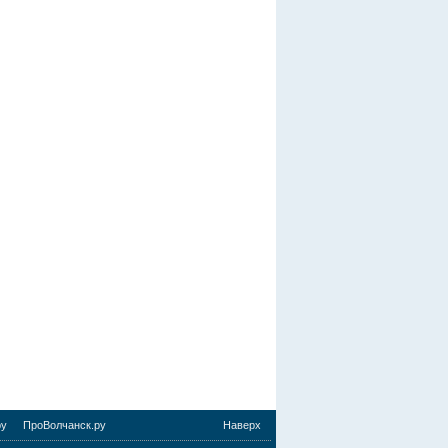
ру
ПроВолчанск.ру
Наверх