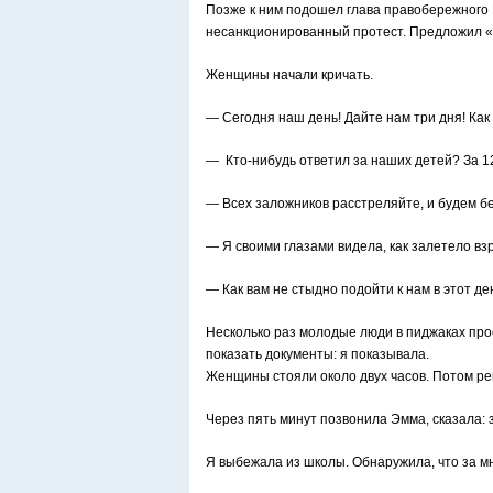
Позже к ним подошел глава правобережного 
несанкционированный протест. Предложил «
Женщины начали кричать.
— Сегодня наш день! Дайте нам три дня! Как 
— Кто-нибудь ответил за наших детей? За 12
— Всех заложников расстреляйте, и будем б
— Я своими глазами видела, как залетело взр
— Как вам не стыдно подойти к нам в этот де
Несколько раз молодые люди в пиджаках про
показать документы: я показывала.
Женщины стояли около двух часов. Потом р
Через пять минут позвонила Эмма, сказала:
Я выбежала из школы. Обнаружила, что за м