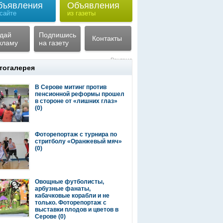
бъявления
Объявления
 сайте
из газеты
дай
Подпишись
Контакты
кламу
на газету
Реклама
тогалерея
В Серове митинг против
пенсионной реформы прошел
в стороне от «лишних глаз»
(0)
Фоторепортаж с турнира по
стритболу «Оранжевый мяч»
(0)
Овощные футболисты,
арбузные фанаты,
кабачковые корабли и не
только. Фоторепортаж с
выставки плодов и цветов в
Серове
(0)