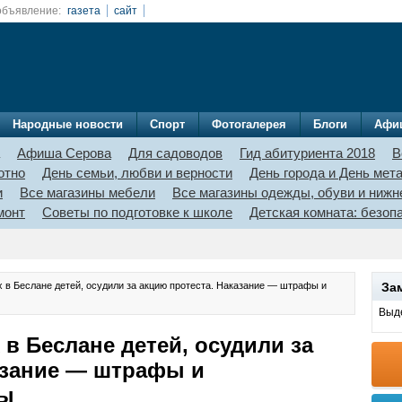
объявление:
газета
сайт
Народные новости
Спорт
Фотогалерея
Блоги
Афи
Афиша Серова
Для садоводов
Гид абитуриента 2018
В
отно
День семьи, любви и верности
День города и День мет
и
Все магазины мебели
Все магазины одежды, обуви и нижн
монт
Советы по подготовке к школе
Детская комната: безо
 в Беслане детей, осудили за акцию протеста. Наказание — штрафы и
За
Выде
в Беслане детей, осудили за
азание — штрафы и
ты