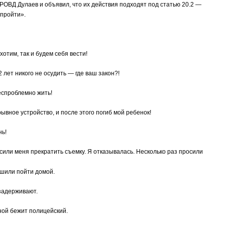
РОВД Дулаев и объявил, что их действия подходят под статью 20.2 —
пройти».
хотим, так и будем себя вести!
 лет никого не осудить — где ваш закон?!
еспроблемно жить!
ывное устройство, и после этого погиб мой ребенок!
нь!
сили меня прекратить съемку. Я отказывалась. Несколько раз просили
ешили пойти домой.
 задерживают.
ной бежит полицейский.