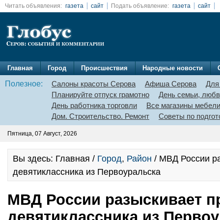
Читать объявления:
газета
сайт
Подать объявление:
газета
сайт
Главная
Город
Происшествия
Народные новости
Полезное:
Салоны красоты Серова
Афиша Серова
Для
Планируйте отпуск грамотно
День семьи, любв
День работника торговли
Все магазины мебел
Дом. Строительство. Ремонт
Советы по подгот
Пятница, 07 Август, 2026
Вы здесь: Главная /
Город
,
Район
/ МВД России р
девятиклассника из Первоуральска
МВД России разыскивает п
девятиклассника из Перво