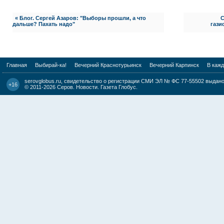
« Блог. Сергей Азаров: "Выборы прошли, а что
С
дальше? Пахать надо"
гази
Главная
Выбирай-ка!
Вечерний Краснотурьинск
Вечерний Карпинск
В каж
serovglobus.ru, свидетельство о регистрации СМИ ЭЛ № ФС 77-55502 выдано 
+16
© 2011-2026
Серов. Новости. Газета Глобус
.