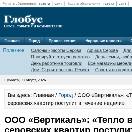
Читать объявления:
газета
сайт
Подать объявление:
газета
сайт
Главная
Город
Происшествия
Народные новости
Полезное:
Салоны красоты Серова
Афиша Серова
Для
Планируйте отпуск грамотно
День семьи, любв
День работника торговли
Все магазины мебел
Дом. Строительство. Ремонт
Советы по подгот
Суббота, 08 Август, 2026
Вы здесь: Главная /
Город
/ ООО «Вертикаль»: «
серовских квартир поступит в течение недели»
ООО «Вертикаль»: «Тепло 
серовских квартир поступи