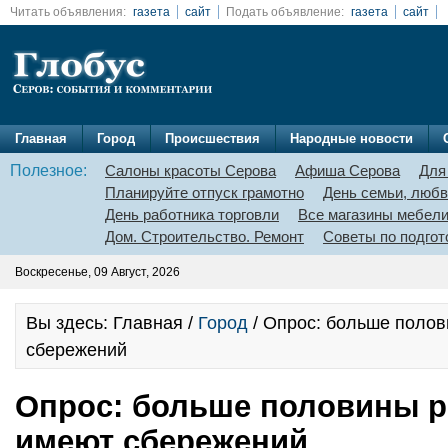
Читать объявления:
газета
сайт
Подать объявление:
газета
сайт
Главная
Город
Происшествия
Народные новости
Полезное:
Салоны красоты Серова
Афиша Серова
Для
Планируйте отпуск грамотно
День семьи, любв
День работника торговли
Все магазины мебел
Дом. Строительство. Ремонт
Советы по подгот
Воскресенье, 09 Август, 2026
Вы здесь: Главная /
Город
/ Опрос: больше полов
сбережений
Опрос: больше половины р
имеют сбережений