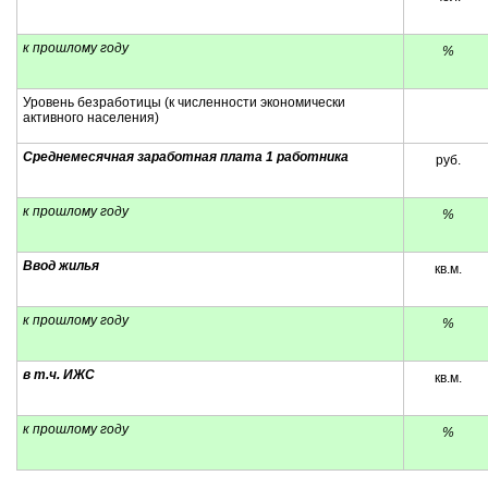
к прошлому году
%
Уровень безработицы (к численности экономически
активного населения)
Среднемесячная заработная плата 1 работника
руб.
к прошлому году
%
Ввод жилья
кв.м.
к прошлому году
%
в т.ч. ИЖС
кв.м.
к прошлому году
%