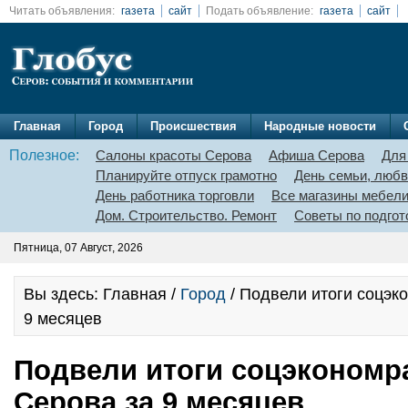
Читать объявления:
газета
сайт
Подать объявление:
газета
сайт
Главная
Город
Происшествия
Народные новости
Полезное:
Салоны красоты Серова
Афиша Серова
Для
Планируйте отпуск грамотно
День семьи, любв
День работника торговли
Все магазины мебел
Дом. Строительство. Ремонт
Советы по подгот
Пятница, 07 Август, 2026
Вы здесь: Главная /
Город
/ Подвели итоги соцэк
9 месяцев
Подвели итоги соцэкономр
Серова за 9 месяцев