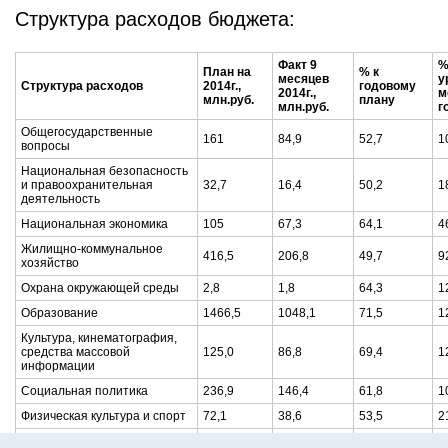
Структура расходов бюджета:
Факт 9
%
План на
% к
месяцев
у
Структура расходов
2014г.,
годовому
2014г.,
м
млн.руб.
плану
млн.руб.
г
Общегосударственные
161
84,9
52,7
1
вопросы
Национальная безопасность
и правоохранительная
32,7
16,4
50,2
1
деятельность
Национальная экономика
105
67,3
64,1
4
Жилищно-коммунальное
416,5
206,8
49,7
9
хозяйство
Охрана окружающей среды
2,8
1,8
64,3
1
Образование
1466,5
1048,1
71,5
1
Культура, кинематография,
средства массовой
125,0
86,8
69,4
1
информации
Социальная политика
236,9
146,4
61,8
1
Физическая культура и спорт
72,1
38,6
53,5
2
Обслуживание