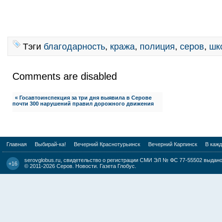
Тэги
благодарность
,
кража
,
полиция
,
серов
,
шк
Comments are disabled
« Госавтоинспекция за три дня выявила в Серове
почти 300 нарушений правил дорожного движения
Главная
Выбирай-ка!
Вечерний Краснотурьинск
Вечерний Карпинск
В каж
serovglobus.ru, свидетельство о регистрации СМИ ЭЛ № ФС 77-55502 выдано 
+16
© 2011-2026
Серов. Новости. Газета Глобус
.