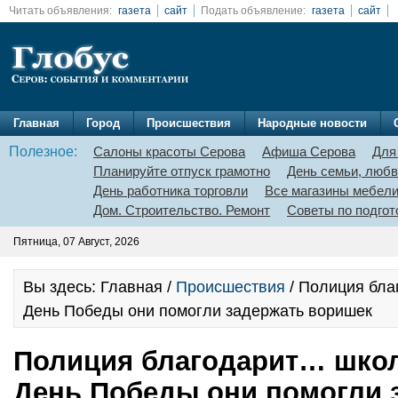
Читать объявления:
газета
сайт
Подать объявление:
газета
сайт
Главная
Город
Происшествия
Народные новости
Полезное:
Салоны красоты Серова
Афиша Серова
Для
Планируйте отпуск грамотно
День семьи, любв
День работника торговли
Все магазины мебел
Дом. Строительство. Ремонт
Советы по подгот
Пятница, 07 Август, 2026
Вы здесь: Главная /
Происшествия
/ Полиция бла
День Победы они помогли задержать воришек
Полиция благодарит… школ
День Победы они помогли 