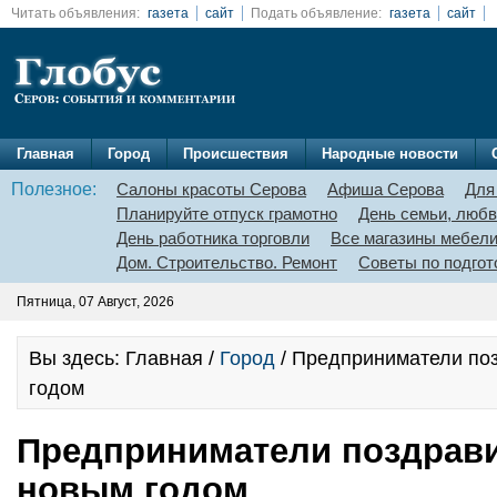
Читать объявления:
газета
сайт
Подать объявление:
газета
сайт
Главная
Город
Происшествия
Народные новости
Полезное:
Салоны красоты Серова
Афиша Серова
Для
Планируйте отпуск грамотно
День семьи, любв
День работника торговли
Все магазины мебел
Дом. Строительство. Ремонт
Советы по подгот
Пятница, 07 Август, 2026
Вы здесь: Главная /
Город
/ Предприниматели по
годом
Предприниматели поздрави
новым годом