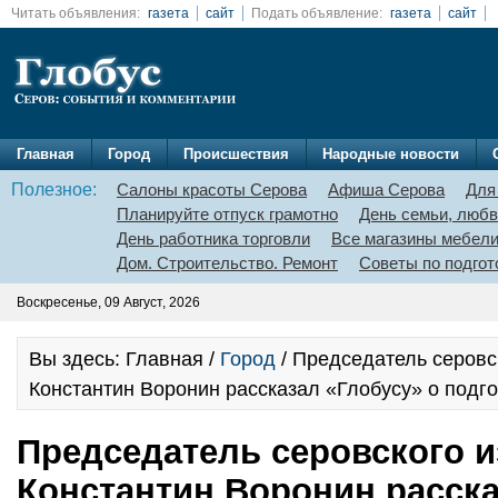
Читать объявления:
газета
сайт
Подать объявление:
газета
сайт
Главная
Город
Происшествия
Народные новости
Полезное:
Салоны красоты Серова
Афиша Серова
Для
Планируйте отпуск грамотно
День семьи, любв
День работника торговли
Все магазины мебел
Дом. Строительство. Ремонт
Советы по подгот
Воскресенье, 09 Август, 2026
Вы здесь: Главная /
Город
/ Председатель серовс
Константин Воронин рассказал «Глобусу» о подг
Председатель серовского 
Константин Воронин расска