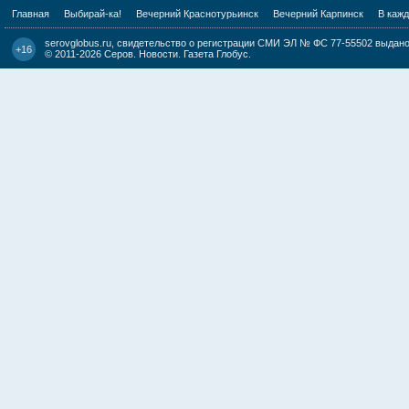
Главная
Выбирай-ка!
Вечерний Краснотурьинск
Вечерний Карпинск
В каж
serovglobus.ru, свидетельство о регистрации СМИ ЭЛ № ФС 77-55502 выдано 
+16
© 2011-2026
Серов. Новости. Газета Глобус
.