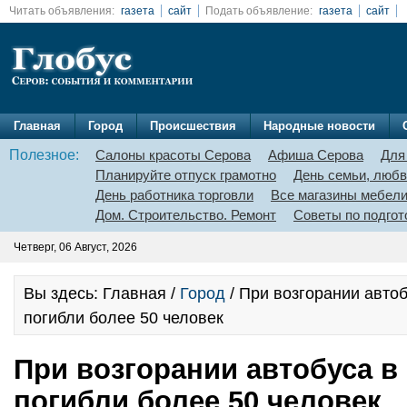
Читать объявления:
газета
сайт
Подать объявление:
газета
сайт
Главная
Город
Происшествия
Народные новости
Полезное:
Салоны красоты Серова
Афиша Серова
Для
Планируйте отпуск грамотно
День семьи, любв
День работника торговли
Все магазины мебел
Дом. Строительство. Ремонт
Советы по подгот
Четверг, 06 Август, 2026
Вы здесь: Главная /
Город
/ При возгорании автоб
погибли более 50 человек
При возгорании автобуса в
погибли более 50 человек