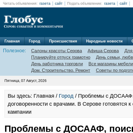
Читать объявления:
газета
сайт
Подать объявление:
газета
сайт
Главная
Город
Происшествия
Народные новости
Полезное:
Салоны красоты Серова
Афиша Серова
Для
Планируйте отпуск грамотно
День семьи, любв
День работника торговли
Все магазины мебел
Дом. Строительство. Ремонт
Советы по подгот
Пятница, 07 Август, 2026
Вы здесь: Главная /
Город
/ Проблемы с ДОСААФ, 
договоренности с врачами. В Серове готовятся к
кампании
Проблемы с ДОСААФ, поис