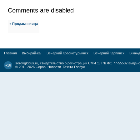
Comments are disabled
« Продам шпица
Главная
Выбирай-ка!
Вечерний Краснотурьинск
Вечерний Карпинск
В каж
serovglobus.ru, свидетельство о регистрации СМИ ЭЛ № ФС 77-55502 выдано 
+16
© 2011-2026
Серов. Новости. Газета Глобус
.