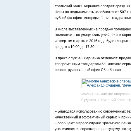
Уральский банк Сбербанка продает сразу 38 
Цены на недвижимость колеблются от 507 тыс
рублей (за офис площадью 1 тыс. квадратных
В числе выставленных на продажу помещения 
Волчанске – на улице Кольцевой, 25 и в Карп
четвертом квартале 2016 года будет закрыт 
средам с 10.00 до 17.30.
В пресс-службе Сбербанка отмечают: продаю
«современным стандартам банковского серви
реконструированный офис Сбербанка».
Многие банковские операции 
Сударев, «Вечерний Краснот
– Благодаря использованию современных т
качественный и эффективный сервис и прин
– сообщают в пресс-службе Уральского банка
увеличивается соразмерно растущему потоку