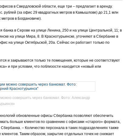
офисов в Свердловской области, еще три – предлагает в аренду.
. рублей (за офис 29 квадратных метров в Камышлове) до 21,1 млн
 метров в Богдановиче).
банка в Серове на улице Ленина, 250 и на улице Центральной, 11; в
инске на улице Мира, 8. В Краснотурьинске, уточняют в Сбербанке в
офис на улице Октябрьской, 20а. Сейчас он работает только по
тся и закрываются только те помещения, которые не соответствуют
са» и при условии, что поблизости находится «новый или
можно совершить через банкомат. Фото: Александр
урьинск»
ехнологий обновленные офисы Сбербанка позволяют обеспечить
имать больше клиентов по сравнению с офисами «старого» формата,
 Сбербанка. – Количество персонала в таких подразделениях также
 клиентов. Таким образом, закрытие отдельных точек не снижает