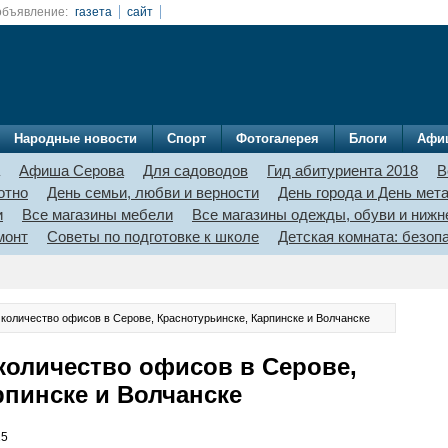
объявление:
газета
сайт
Народные новости
Спорт
Фотогалерея
Блоги
Афи
Афиша Серова
Для садоводов
Гид абитуриента 2018
В
отно
День семьи, любви и верности
День города и День мет
и
Все магазины мебели
Все магазины одежды, обуви и нижн
монт
Советы по подготовке к школе
Детская комната: безо
количество офисов в Серове, Краснотурьинске, Карпинске и Волчанске
количество офисов в Серове,
рпинске и Волчанске
25