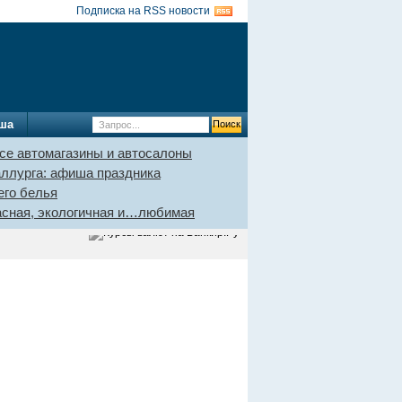
Подписка на RSS новости
ша
се автомагазины и автосалоны
аллурга: афиша праздника
его белья
пасная, экологичная и…любимая