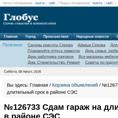
Читать объявления:
газета
сайт
Подать объявление:
газета
сайт
Главная
Город
Происшествия
Народные новости
Полезное:
Салоны красоты Серова
Афиша Серова
Для
Планируйте отпуск грамотно
День семьи, любв
День работника торговли
Все магазины мебел
Дом. Строительство. Ремонт
Советы по подгот
Суббота, 08 Август, 2026
Вы здесь: Главная /
Корзина объявлений
/ №1267
длительный срок в районе СЭС
№126733 Сдам гараж на дл
в районе СЭС