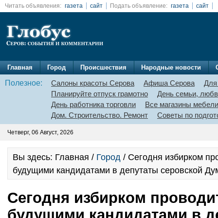
Читать объявления:
газета
сайт
Подать объявление:
газета
сайт
Главная
Город
Происшествия
Народные новости
Полезное:
Салоны красоты Серова
Афиша Серова
Для
Планируйте отпуск грамотно
День семьи, любв
День работника торговли
Все магазины мебел
Дом. Строительство. Ремонт
Советы по подгот
Четверг, 06 Август, 2026
Вы здесь: Главная /
Город
/ Сегодня избирком пр
будущими кандидатами в депутаты серовской Ду
Сегодня избирком проводи
будущими кандидатами в д