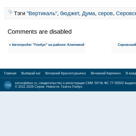
Тэги
"Вертикаль"
,
бюджет
,
Дума
,
серов
,
Серовск
Comments are disabled
« Автопробег "Глобус" на районе: Ключевой
Серовский 
Главная
Выбирай-ка!
Вечерний Краснотурьинск
Вечерний Карпинск
В каж
serovglobus.ru, свидетельство о регистрации СМИ ЭЛ № ФС 77-55502 выдано 
+16
© 2011-2026
Серов. Новости. Газета Глобус
.