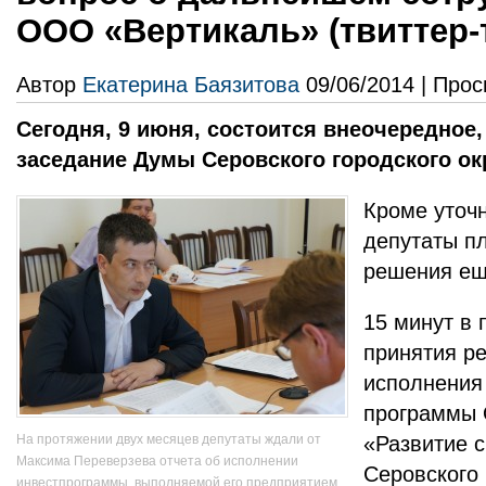
ООО «Вертикаль» (твиттер-
Автор
Екатерина Баязитова
09/06/2014 | Прос
Сегодня, 9 июня, состоится внеочередное, 
заседание Думы Серовского городского ок
Кроме уточ
депутаты п
решения ещ
15 минут в 
принятия р
исполнения
программы
На протяжении двух месяцев депутаты ждали от
«Развитие 
Максима Переверзева отчета об исполнении
Серовского 
инвестпрограммы, выполняемой его предприятием.