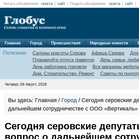
Читать объявления:
газета
сайт
Подать объявление:
газета
сайт
Главная
Город
Происшествия
Народные новости
Полезное:
Салоны красоты Серова
Афиша Серова
Для
Планируйте отпуск грамотно
День семьи, любв
День работника торговли
Все магазины мебел
Дом. Строительство. Ремонт
Советы по подгот
Четверг, 06 Август, 2026
Вы здесь: Главная /
Город
/ Сегодня серовские д
дальнейшем сотрудничестве с ООО «Вертикаль» 
Сегодня серовские депутат
вопрос о дальнейшем сотр