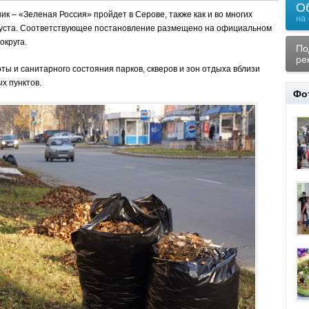
О
ик – «Зеленая Россия» пройдет в Серове, также как и во многих
на
вгуста. Соответствующее постановление размещено на официальном
округа.
По
ре
ты и санитарного состояния парков, скверов и зон отдыха вблизи
х пунктов.
Фо