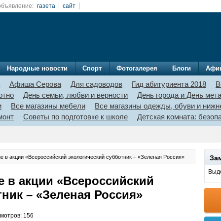
объявление:
газета
сайт
Народные новости
Спорт
Фотогалерея
Блоги
Афи
Афиша Серова
Для садоводов
Гид абитуриента 2018
В
отно
День семьи, любви и верности
День города и День мет
и
Все магазины мебели
Все магазины одежды, обуви и нижн
монт
Советы по подготовке к школе
Детская комната: безо
е в акции «Всероссийский экологический субботник – «Зеленая Россия»
За
Выде
е в акции «Всероссийский
тник – «Зеленая Россия»
смотров: 156