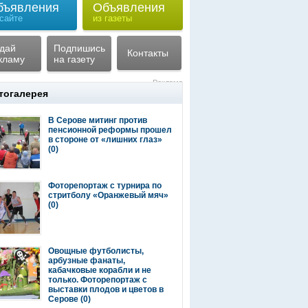
бъявления
Объявления
 сайте
из газеты
дай
Подпишись
Контакты
кламу
на газету
Реклама
тогалерея
В Серове митинг против
пенсионной реформы прошел
в стороне от «лишних глаз»
(0)
Фоторепортаж с турнира по
стритболу «Оранжевый мяч»
(0)
Овощные футболисты,
арбузные фанаты,
кабачковые корабли и не
только. Фоторепортаж с
выставки плодов и цветов в
Серове
(0)