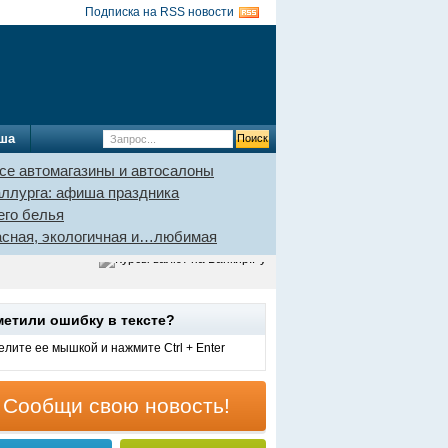
Подписка на RSS новости
ша
се автомагазины и автосалоны
аллурга: афиша праздника
его белья
пасная, экологичная и…любимая
метили ошибку в тексте?
лите ее мышкой и нажмите Ctrl + Enter
Сообщи свою новость!