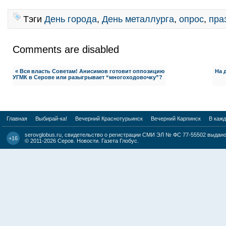
Тэги
День города
,
День металлурга
,
опрос
,
пра
Comments are disabled
« Вся власть Советам! Анисимов готовит оппозицию
На 
УГМК в Серове или разыгрывает “многоходовочку”?
Главная
Выбирай-ка!
Вечерний Краснотурьинск
Вечерний Карпинск
В каж
serovglobus.ru, свидетельство о регистрации СМИ ЭЛ № ФС 77-55502 выдано 
+16
© 2011-2026
Серов. Новости. Газета Глобус
.