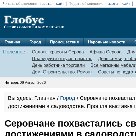
Читать объявления:
газета
сайт
Подать объявление:
газета
сайт
Главная
Город
Происшествия
Народные новости
Полезное:
Салоны красоты Серова
Афиша Серова
Для
Планируйте отпуск грамотно
День семьи, любв
День работника торговли
Все магазины мебел
Дом. Строительство. Ремонт
Советы по подгот
Четверг, 06 Август, 2026
Вы здесь: Главная /
Город
/ Серовчане похвастал
достижениями в садоводстве. Прошла выставка 
Серовчане похвастались с
достижениями в садоводст