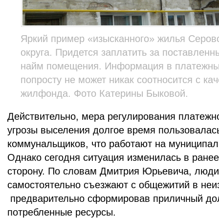
Яркий пример «изысканного» жилья Серовс
округа. Придется заплатить за поставлен
найм помещения. Информация в платежны
попросту не может никак соотносится с ка
жилфонда. Фото Катерины Быковой.
Действительно, мера регулирования платежн
угрозы выселения долгое время пользовалас
коммунальщиков, что работают на муниципа
Однако сегодня ситуация изменилась в ране
сторону. По словам Дмитрия Юрьевича, люди
самостоятельно съезжают с общежитий в неи
предварительно сформировав приличный дол
потребленные ресурсы.