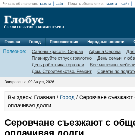
Читать объявления:
газета
сайт
Подать объявление:
газета
сайт
Главная
Город
Происшествия
Народные новости
Полезное:
Салоны красоты Серова
Афиша Серова
Для
Планируйте отпуск грамотно
День семьи, любв
День работника торговли
Все магазины мебел
Дом. Строительство. Ремонт
Советы по подгот
Воскресенье, 09 Август, 2026
Вы здесь: Главная /
Город
/ Серовчане съезжают 
оплачивая долги
Серовчане съезжают с общ
оплачивая долги