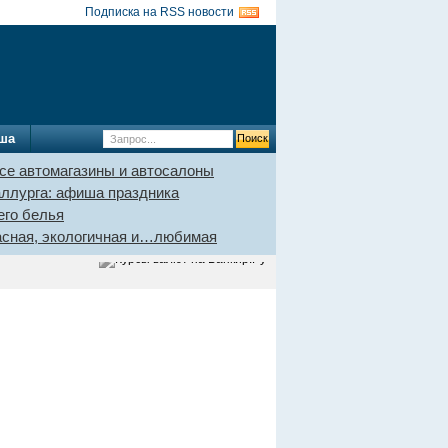
Подписка на RSS новости
ша
се автомагазины и автосалоны
аллурга: афиша праздника
его белья
пасная, экологичная и…любимая