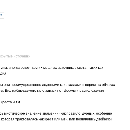
ткрытые источники.
ны, иногда вокруг других мощных источников света, таких как
едия.
аны они преимущественно ледяными кристаллами в перистых облаках
еры. Вид наблюдаемого гало зависит от формы и расположения
креста и т.д.
ь мистическое значение знамений (как правило, дурных, особенно
которая трактовалась как крест или меч, или появлялись двойники