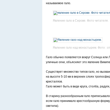
называемое гало.
Явление гало в Серове. Фото читателя.
Явление гало над монастырем. Фото : о
Гало обычно появляется вокруг Солнца или Лу
уличные огни, объясняет это явление Викип
Существует множество типов гало, но вызв
на высоте 5-10 км в верхних слоях тропосф
кристаллов.
Гало может быть в виде круга, столба, радуги, 
В старину разнообразным гало приписывалос
если гало принимало крестообразную форму, 
светила).