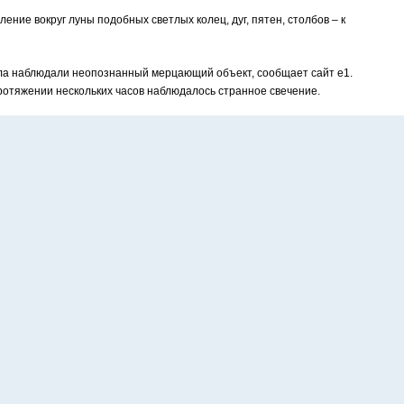
ение вокруг луны подобных светлых колец, дуг, пятен, столбов – к
ала наблюдали неопознанный мерцающий объект, сообщает сайт е1.
ротяжении нескольких часов наблюдалось странное свечение.
ивалось ярким голубовато-белым светом. Яркое свечение напоминало
х его обычно не бывает.
ольких часов, хотя обычное сияние длится не более получаса.
облаков отражался свет, но, учитывая позднее время суток, его
.
ургским фотографам.
идели серебристые облака.
ото : открытые источники.
зосферные облака или ночные светящиеся облака) – редкое
щие на высоте 76-85 км над поверхностью земли и видимые в