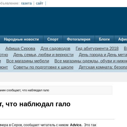
объявление:
газета
сайт
Народные новости
Спорт
Фотогалерея
Блоги
Афи
Афиша Серова
Для садоводов
Гид абитуриента 2018
В
отно
День семьи, любви и верности
День города и День мет
и
Все магазины мебели
Все магазины одежды, обуви и нижн
монт
Советы по подготовке к школе
Детская комната: безо
нин сообщает, что наблюдал гало
, что наблюдал гало
чера в Серов, сообщает читатель с ником
Advice.
Это так