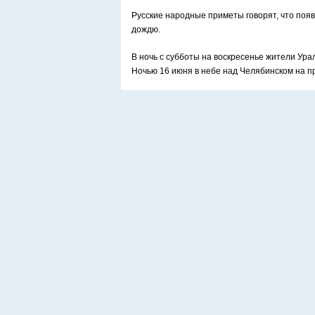
Русские народные приметы говорят, что появл
дождю.
В ночь с субботы на воскресенье жители Ур
Ночью 16 июня в небе над Челябинском на п
По словам очевидцев, небо буквально перел
северное сияние, хотя в челябинских широта
К тому же небо переливалось в течение неск
Высказывались версии, что таким образом от 
источник должен был быть невероятно ярким
Странное небо удалось заснять и екатеринб
Позже появилось объяснение, что уральцы в
Серебристые облака. Ф
Серебристые облака (также известны как ме
атмосферное явление. Это облака, возникаю
глубоких сумерках.