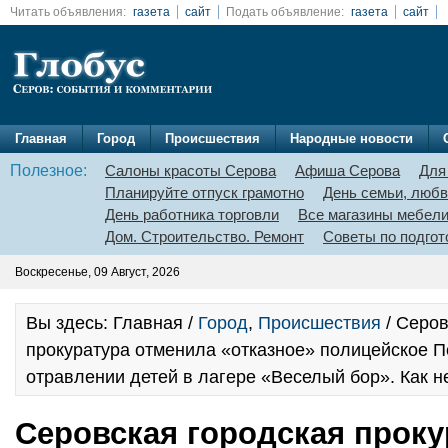
Читать объявления:
газета
сайт
Подать объявление:
газета
сайт
Главная
Город
Происшествия
Народные новости
Полезное:
Салоны красоты Серова
Афиша Серова
Для
Планируйте отпуск грамотно
День семьи, любв
День работника торговли
Все магазины мебел
Дом. Строительство. Ремонт
Советы по подгот
Воскресенье, 09 Август, 2026
Вы здесь: Главная /
Город
,
Происшествия
/ Серов
прокуратура отменила «отказное» полицейское П
отравлении детей в лагере «Веселый бор». Как 
Серовская городская проку