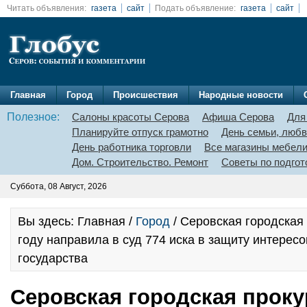
Читать объявления:
газета
сайт
Подать объявление:
газета
сайт
Главная
Город
Происшествия
Народные новости
Полезное:
Салоны красоты Серова
Афиша Серова
Для
Планируйте отпуск грамотно
День семьи, любв
День работника торговли
Все магазины мебел
Дом. Строительство. Ремонт
Советы по подгот
Суббота, 08 Август, 2026
Вы здесь: Главная /
Город
/ Серовская городская
году направила в суд 774 иска в защиту интерес
государства
Серовская городская проку