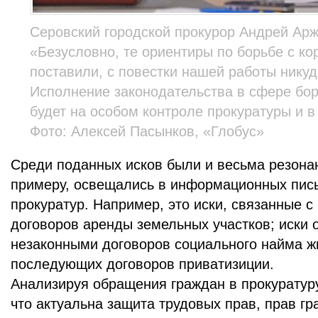
Серовский городской прокурор Андрей Арж
«Безусловно, те ориентиры по борьбе с ко
поставили, с повестки нашей работы никуд
Исполнение законодательства в сфере бор
будет на особом контроле прокуратуры и в
Фото: Алексей Пасынков, «Глобус»
Среди поданных исков были и весьма резонан
примеру, освещались в информационных пи
прокуратур. Например, это иски, связанные 
договоров аренды земельных участков; иски 
незаконными договоров социального найма 
последующих договоров приватизиции.
Анализируя обращения граждан в прокуратуру
что актуальна защита трудовых прав, прав г