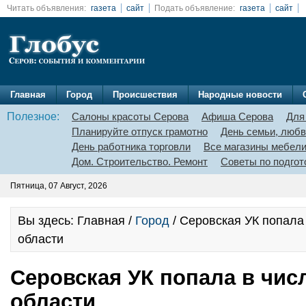
Читать объявления:
газета
сайт
Подать объявление:
газета
сайт
Главная
Город
Происшествия
Народные новости
Полезное:
Салоны красоты Серова
Афиша Серова
Для
Планируйте отпуск грамотно
День семьи, любв
День работника торговли
Все магазины мебел
Дом. Строительство. Ремонт
Советы по подгот
Пятница, 07 Август, 2026
Вы здесь: Главная /
Город
/ Серовская УК попала
области
Серовская УК попала в чис
области