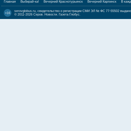
Главная
Выбирай-ка!
Вечерний Краснотурьинск
Вечерний Карпинск
В каж
serovglobus.ru, свидетельство о регистрации СМИ ЭЛ № ФС 77-55502 выдано 
+16
© 2011-2026
Серов. Новости. Газета Глобус
.