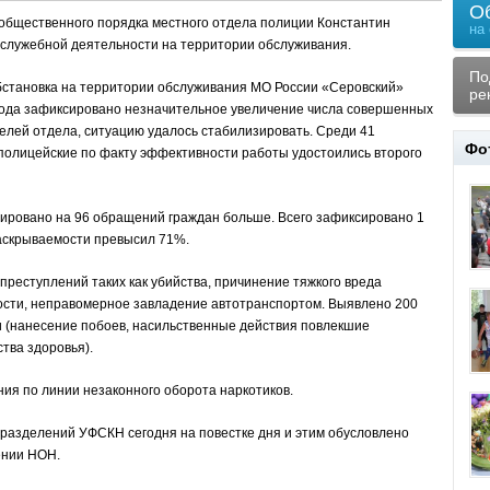
О
 общественного порядка местного отдела полиции Константин
на
-служебной деятельности на территории обслуживания.
По
бстановка на территории обслуживания МО России «Серовский»
ре
 года зафиксировано незначительное увеличение числа совершенных
телей отдела, ситуацию удалось стабилизировать. Среди 41
Фо
полицейские по факту эффективности работы удостоились второго
рировано на 96 обращений граждан больше. Всего зафиксировано 1
аскрываемости превысил 71%.
реступлений таких как убийства, причинение тяжкого вреда
ности, неправомерное завладение автотранспортом. Выявлено 200
 (нанесение побоев, насильственные действия повлекшие
тва здоровья).
ия по линии незаконного оборота наркотиков.
разделений УФСКН сегодня на повестке дня и этим обусловлено
ении НОН.