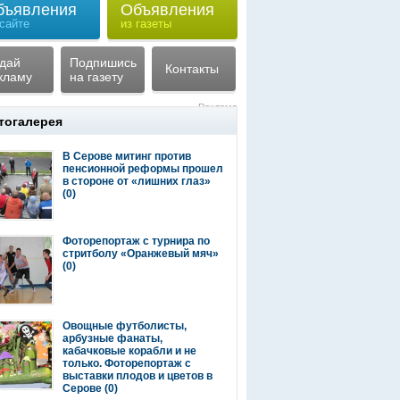
бъявления
Объявления
 сайте
из газеты
дай
Подпишись
Контакты
кламу
на газету
Реклама
тогалерея
В Серове митинг против
пенсионной реформы прошел
в стороне от «лишних глаз»
(0)
Фоторепортаж с турнира по
стритболу «Оранжевый мяч»
(0)
Овощные футболисты,
арбузные фанаты,
кабачковые корабли и не
только. Фоторепортаж с
выставки плодов и цветов в
Серове
(0)