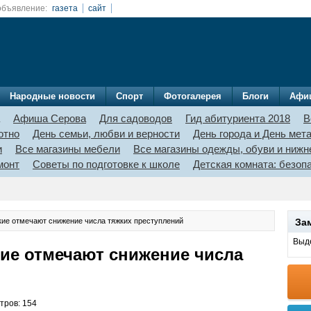
объявление:
газета
сайт
Народные новости
Спорт
Фотогалерея
Блоги
Афи
Афиша Серова
Для садоводов
Гид абитуриента 2018
В
отно
День семьи, любви и верности
День города и День мет
и
Все магазины мебели
Все магазины одежды, обуви и нижн
монт
Советы по подготовке к школе
Детская комната: безо
кие отмечают снижение числа тяжких преступлений
За
Выде
ие отмечают снижение числа
тров: 154