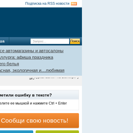
Подписка на RSS новости
ша
се автомагазины и автосалоны
аллурга: афиша праздника
его белья
пасная, экологичная и…любимая
метили ошибку в тексте?
лите ее мышкой и нажмите Ctrl + Enter
Сообщи свою новость!