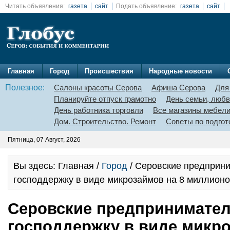
Читать объявления:
газета
сайт
Подать объявление:
газета
сайт
Главная
Город
Происшествия
Народные новости
Полезное:
Салоны красоты Серова
Афиша Серова
Для
Планируйте отпуск грамотно
День семьи, любв
День работника торговли
Все магазины мебел
Дом. Строительство. Ремонт
Советы по подгот
Пятница, 07 Август, 2026
Вы здесь: Главная /
Город
/ Серовские предприн
господдержку в виде микрозаймов на 8 миллионо
Серовские предпринимател
господдержку в виде микро