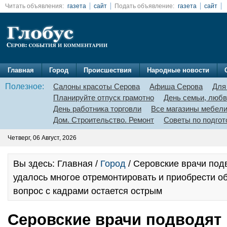
Читать объявления:
газета
сайт
Подать объявление:
газета
сайт
Главная
Город
Происшествия
Народные новости
Полезное:
Салоны красоты Серова
Афиша Серова
Для
Планируйте отпуск грамотно
День семьи, любв
День работника торговли
Все магазины мебел
Дом. Строительство. Ремонт
Советы по подгот
Четверг, 06 Август, 2026
Вы здесь: Главная /
Город
/ Серовские врачи подв
удалось многое отремонтировать и приобрести об
вопрос с кадрами остается острым
Серовские врачи подводят 