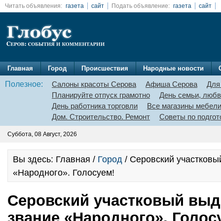
Читать объявления:
газета
сайт
Подать объявление:
газета
сайт
Главная
Город
Происшествия
Народные новости
Полезное:
Салоны красоты Серова
Афиша Серова
Для
Планируйте отпуск грамотно
День семьи, любв
День работника торговли
Все магазины мебел
Дом. Строительство. Ремонт
Советы по подгот
Суббота, 08 Август, 2026
Вы здесь: Главная /
Город
/ Серовский участковы
«Народного». Голосуем!
Серовский участковый выд
звание «Народного». Голос