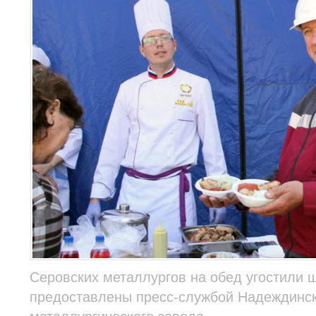
Серовских металлургов на обед угостили
предоставлены пресс-службой Надеждинс