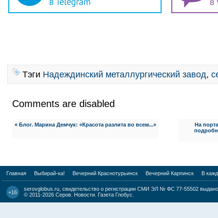
Тэги
Надеждинский металлургический завод
,
с
Comments are disabled
« Блог. Марина Демчук: «Красота разлита во всем...»
На порт
подробн
Главная
Выбирай-ка!
Вечерний Краснотурьинск
Вечерний Карпинск
В каж
serovglobus.ru, свидетельство о регистрации СМИ ЭЛ № ФС 77-55502 выдано 
+16
© 2011-2026
Серов. Новости. Газета Глобус
.