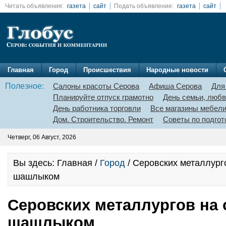
Читать объявления:
газета
сайт
Подать объявление:
газета
сайт
Главная
Город
Происшествия
Народные новости
Полезное:
Салоны красоты Серова
Афиша Серова
Для
Планируйте отпуск грамотно
День семьи, любв
День работника торговли
Все магазины мебел
Дом. Строительство. Ремонт
Советы по подгот
Четверг, 06 Август, 2026
Вы здесь: Главная /
Город
/ Серовских металлург
шашлыком
Серовских металлургов на 
шашлыком