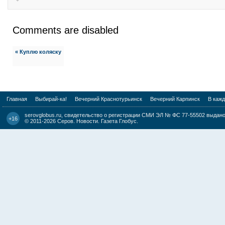
Comments are disabled
« Куплю коляску
Главная
Выбирай-ка!
Вечерний Краснотурьинск
Вечерний Карпинск
В каж
serovglobus.ru, свидетельство о регистрации СМИ ЭЛ № ФС 77-55502 выдано 
+16
© 2011-2026
Серов. Новости. Газета Глобус
.