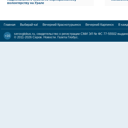
волонтерству на Урале
Главная
Выбирай-ка!
Вечерний Краснотурьинск
Вечерний Карпинск
В каж
serovglobus.ru, свидетельство о регистрации СМИ ЭЛ № ФС 77-55502 выдано 
+16
© 2011-2026
Серов. Новости. Газета Глобус
.