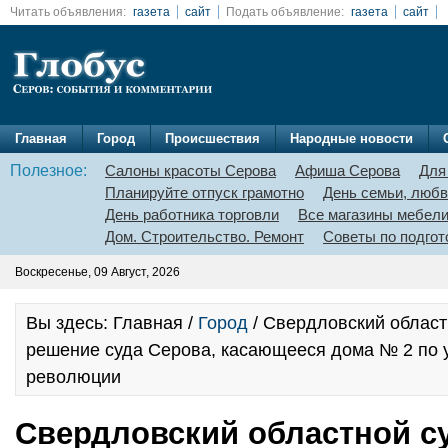
Читать объявления:
газета
сайт
Подать объявление:
газета
сайт
Главная
Город
Происшествия
Народные новости
Полезное:
Салоны красоты Серова
Афиша Серова
Для
Планируйте отпуск грамотно
День семьи, любв
День работника торговли
Все магазины мебел
Дом. Строительство. Ремонт
Советы по подгот
Воскресенье, 09 Август, 2026
Вы здесь: Главная /
Город
/ Свердловский област
решение суда Серова, касающееся дома № 2 по 
революции
Свердловский областной с