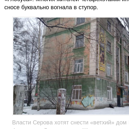
сносе буквально вогнала в ступор.
Власти Серова хотят снести «ветхий» дом